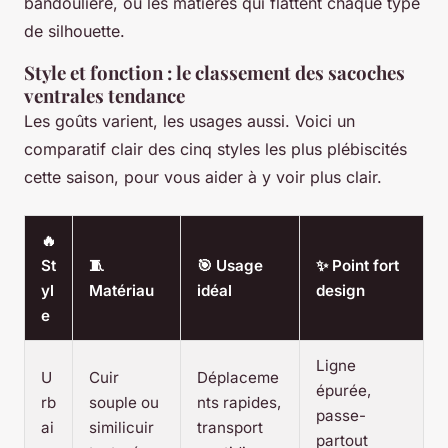
bandoulière, ou les matières qui flattent chaque type
de silhouette.
Style et fonction : le classement des sacoches
ventrales tendance
Les goûts varient, les usages aussi. Voici un
comparatif clair des cinq styles les plus plébiscités
cette saison, pour vous aider à y voir plus clair.
🔥
St
🧵
🎯 Usage
✨ Point fort
yl
Matériau
idéal
design
e
Ligne
U
Cuir
Déplaceme
épurée,
rb
souple ou
nts rapides,
passe-
ai
similicuir
transport
partout