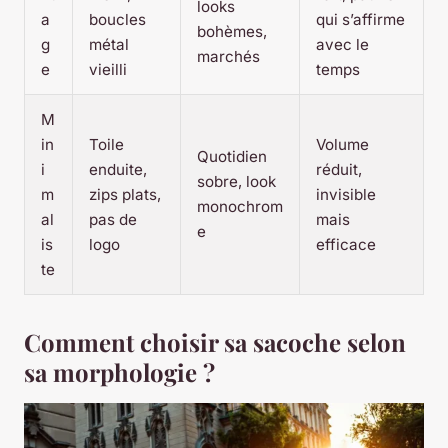
looks
a
boucles
qui s’affirme
bohèmes,
g
métal
avec le
marchés
e
vieilli
temps
M
in
Toile
Volume
Quotidien
i
enduite,
réduit,
sobre, look
m
zips plats,
invisible
monochrom
al
pas de
mais
e
is
logo
efficace
te
Comment choisir sa sacoche selon
sa morphologie ?