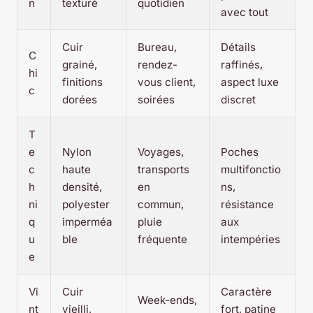
n
texturé
quotidien
avec tout
Cuir
Bureau,
Détails
C
grainé,
rendez-
raffinés,
hi
finitions
vous client,
aspect luxe
c
dorées
soirées
discret
T
e
Nylon
Voyages,
Poches
c
haute
transports
multifonctio
h
densité,
en
ns,
ni
polyester
commun,
résistance
q
imperméa
pluie
aux
u
ble
fréquente
intempéries
e
Vi
Cuir
Caractère
Week-ends,
nt
vieilli,
fort, patine