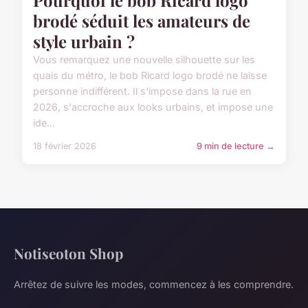
brodé séduit les amateurs de
style urbain ?
Vous remarquez une nouvelle silhouette sur les
quais du métro, le bob Ricard logo brodé ne laisse
personne indifférent. Il s'impose dans la rue en
2026, s'accroche aux looks urbains, et impose une
ide...
18 février 2026
9 min de lecture →
Notiseoton Shop
Arrêtez de suivre les modes, commencez à les comprendre.