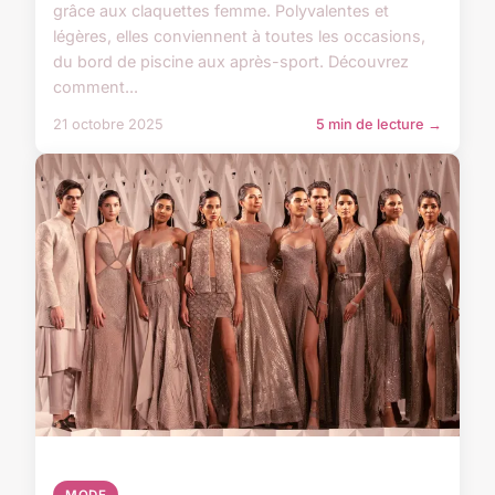
grâce aux claquettes femme. Polyvalentes et
légères, elles conviennent à toutes les occasions,
du bord de piscine aux après-sport. Découvrez
comment...
21 octobre 2025
5 min de lecture →
MODE