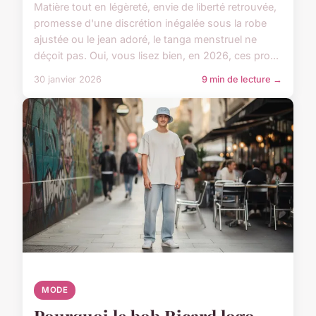
Matière tout en légèreté, envie de liberté retrouvée,
promesse d'une discrétion inégalée sous la robe
ajustée ou le jean adoré, le tanga menstruel ne
déçoit pas. Oui, vous lisez bien, en 2026, ces pro...
30 janvier 2026
9 min de lecture →
MODE
Pourquoi le bob Ricard logo