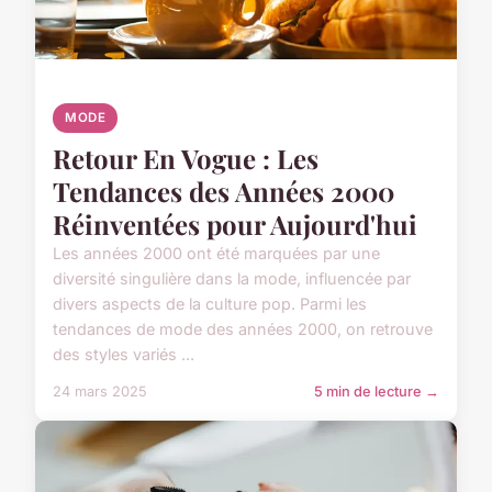
MODE
Retour En Vogue : Les
Tendances des Années 2000
Réinventées pour Aujourd'hui
Les années 2000 ont été marquées par une
diversité singulière dans la mode, influencée par
divers aspects de la culture pop. Parmi les
tendances de mode des années 2000, on retrouve
des styles variés ...
24 mars 2025
5 min de lecture →