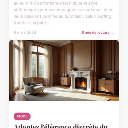
aujourd'hui performance technique et style
authentique pour accompagner les surfeuses dans
leurs sessions comme au quotidien. Selon Surfing
Australia, la parti...
6 mars 2026
8 min de lecture →
MODE
Adoptez l'élégance discrète du