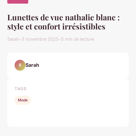
Lunettes de vue nathalie blanc :
style et confort irrésistibles
Sarah
•
3 novembre 2025
•
5 min de lecture
Sarah
S
TAGS
Mode