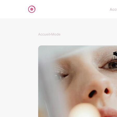
Acc
Accueil
›
Mode