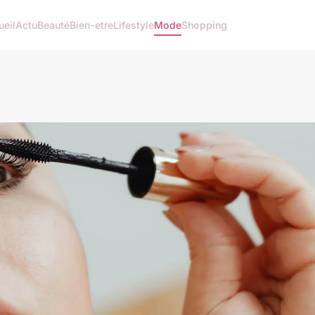
ueil
Actu
Beauté
Bien-etre
Lifestyle
Mode
Shopping