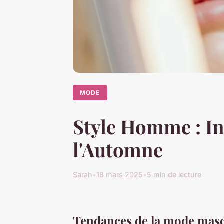
MODE
Style Homme : I
l'Automne
Sarah
•
18 mars 2025
•
5 min de lecture
Tendances de la mode masc