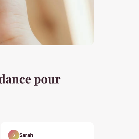
ndance pour
Sarah
S