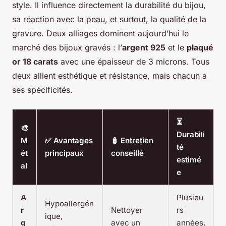
style. Il influence directement la durabilité du bijou,
sa réaction avec la peau, et surtout, la qualité de la
gravure. Deux alliages dominent aujourd’hui le
marché des bijoux gravés : l’
argent 925
et le
plaqué
or 18 carats
avec une épaisseur de 3 microns. Tous
deux allient esthétique et résistance, mais chacun a
ses spécificités.
⏳
🎨
Durabili
M
✅ Avantages
🧴 Entretien
té
ét
principaux
conseillé
estimé
al
e
A
Plusieu
Hypoallergén
r
Nettoyer
rs
ique,
g
avec un
années,