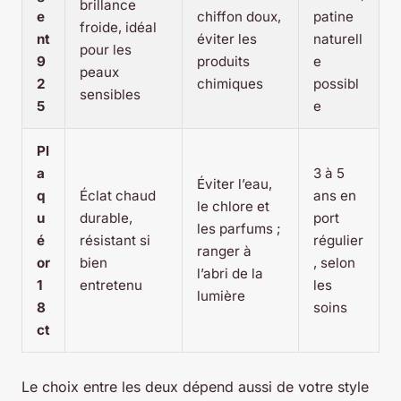
brillance
e
chiffon doux,
patine
froide, idéal
nt
éviter les
naturell
pour les
9
produits
e
peaux
2
chimiques
possibl
sensibles
5
e
Pl
a
3 à 5
Éviter l’eau,
q
Éclat chaud
ans en
le chlore et
u
durable,
port
les parfums ;
é
résistant si
régulier
ranger à
or
bien
, selon
l’abri de la
1
entretenu
les
lumière
8
soins
ct
Le choix entre les deux dépend aussi de votre style