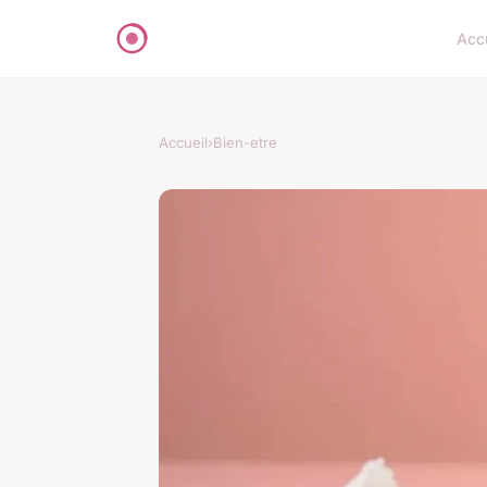
Acc
Accueil
›
Bien-etre