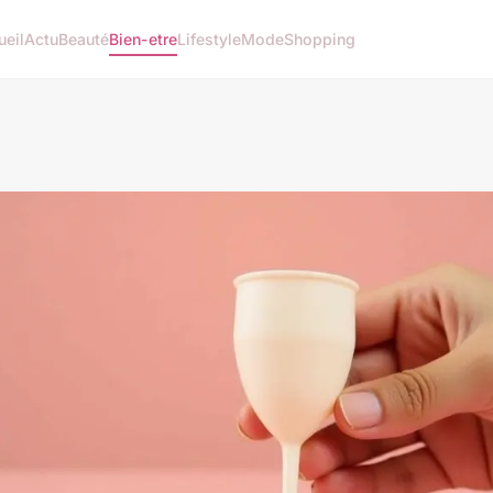
ueil
Actu
Beauté
Bien-etre
Lifestyle
Mode
Shopping